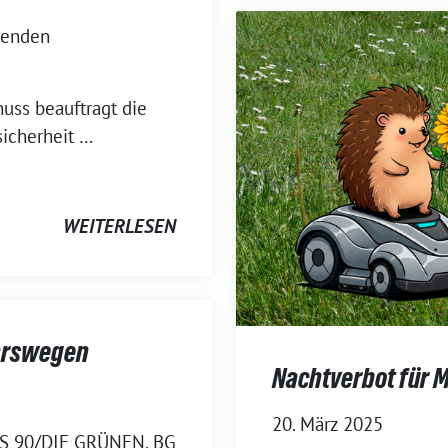
lgenden
uss beauftragt die
sicherheit …
WEITERLESEN
ehrswegen
Nachtverbot für M
20. März 2025
IS 90/DIE GRÜNEN, BG