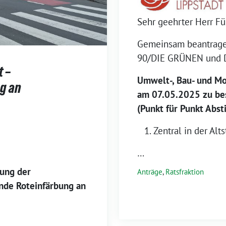
Sehr geehrter Herr Fü
Gemeinsam beantrage
90/DIE GRÜNEN und D
 –
Umwelt-, Bau- und Mob
g an
am
07.05.2025 zu be
(Punkt für Punkt Abs
Zentral in der Alt
…
ung der
Anträge
,
Ratsfraktion
nde Roteinfärbung an