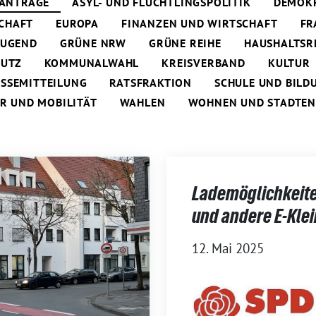
ANTRÄGE
ASYL- UND FLÜCHTLINGSPOLITIK
DEMOKR
CHAFT
EUROPA
FINANZEN UND WIRTSCHAFT
FR
JUGEND
GRÜNE NRW
GRÜNE REIHE
HAUSHALTSR
HUTZ
KOMMUNALWAHL
KREISVERBAND
KULTUR
ESSEMITTEILUNG
RATSFRAKTION
SCHULE UND BILD
R UND MOBILITÄT
WAHLEN
WOHNEN UND STADTE
Lademöglichkeiten
und andere E-Kle
12. Mai 2025