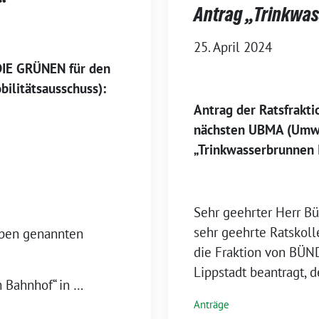
“
Antrag „Trinkwa
25. April 2024
IE GRÜNEN für den
ilitätsausschuss):
Antrag der Ratsfrakt
nächsten UBMA (Umwe
„Trinkwasserbrunnen 
Sehr geehrter Herr Bü
sehr geehrte Ratskol
oben genannten
die Fraktion von BÜN
Lippstadt beantragt, 
 Bahnhof“ in …
Anträge