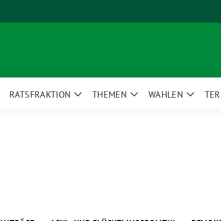
RATSFRAKTION
THEMEN
WAHLEN
TER
eige
Zeige
Zeige
Zeige
ntermenü
Untermenü
Untermenü
Unterm