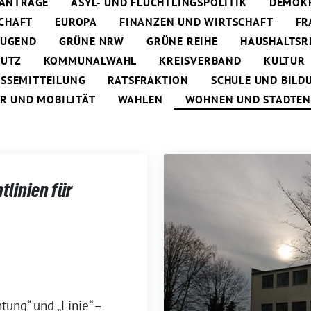
ANTRÄGE
ASYL- UND FLÜCHTLINGSPOLITIK
DEMOKR
CHAFT
EUROPA
FINANZEN UND WIRTSCHAFT
FR
JUGEND
GRÜNE NRW
GRÜNE REIHE
HAUSHALTSR
HUTZ
KOMMUNALWAHL
KREISVERBAND
KULTUR
ESSEMITTEILUNG
RATSFRAKTION
SCHULE UND BILD
R UND MOBILITÄT
WAHLEN
WOHNEN UND STADTE
tlinien für
tung“ und „Linie“ –