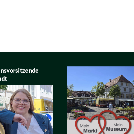
onsvorsitzende
adt