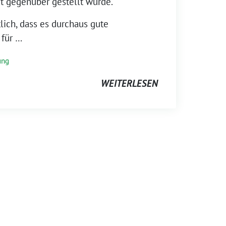
t gegenüber gestellt wurde.
ich, dass es durchaus gute
 für
…
ung
WEITERLESEN