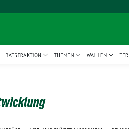
RATSFRAKTION
THEMEN
WAHLEN
TER
eige
Zeige
Zeige
Zeige
ntermenü
Untermenü
Untermenü
Unterm
twicklung