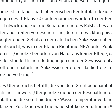
 Standort typischen Tier- und Pflanzengesellschaft geme
me ist im landschaftspflegerischen Begleitplan dezidi
tzungen des B-Plans 202 aufgenommen worden. In der Be
 Entwicklungsziel die Renaturierung des Roßbaches au
ferrandstreifen vorgesehen sind, deren Entwicklung bis 
begleitenden Gehölzen der natürlichen Sukzession überl
ntspricht, was in der Blauen Richtlinie NRW unter Punkt
 ist: „Gehölze bedürfen von Natur aus keiner Pflege, da 
e der standörtlichen Bedingungen und der Gewässerentw
ll durch natürliche Sukzession erfolgen, da die freie 
e hervorbringt.“
es Uferbereichs betrifft, die von dem Grünflächenamt a
chlicher Hinweis: „Ufergehölze dienen der Beschattung d
infall und die somit niedrigere Wassertemperatur verl
anzen. Zusätzlich wird die Sauerstoffkonzentration im W