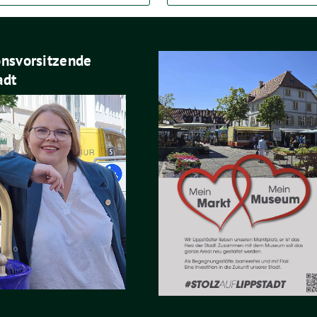
onsvorsitzende
adt