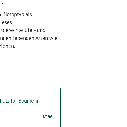
n.
 Biotoptyp als
dieses
rtgerechte Ufer- und
onnenliebenden Arten wie
ziehen.
hutz für Bäume in
VOR