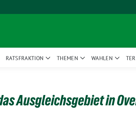
RATSFRAKTION
THEMEN
WAHLEN
TER
eige
Zeige
Zeige
Zeige
ntermenü
Untermenü
Untermenü
Unterm
 das Ausgleichsgebiet in Ov