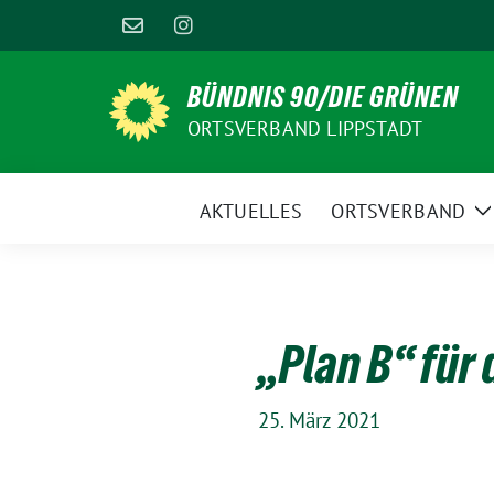
Weiter
zum
Inhalt
BÜNDNIS 90/DIE GRÜNEN
ORTSVERBAND LIPPSTADT
AKTUELLES
ORTSVERBAND
Z
U
„Plan B“ für
25. März 2021