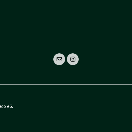
ado eG
.