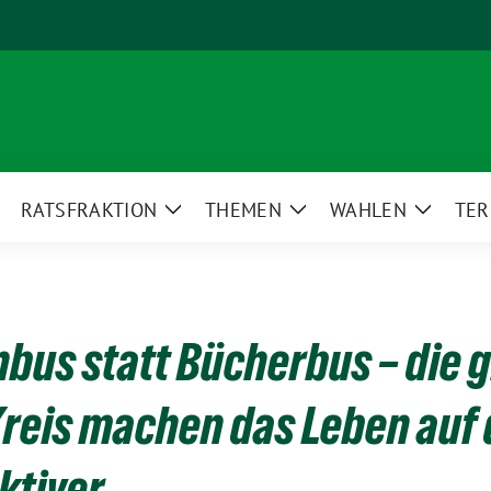
RATSFRAKTION
THEMEN
WAHLEN
TER
eige
Zeige
Zeige
Zeige
ntermenü
Untermenü
Untermenü
Unterm
bus statt Bücherbus – die 
Kreis machen das Leben auf
ktiver