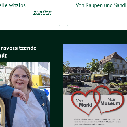
lle witzlos
Von Raupen und Sandl
ZURÜCK
onsvorsitzende
adt