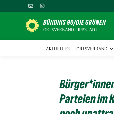
Weiter
zum
Inhalt
BÜNDNIS 90/DIE GRÜNEN
ORTSVERBAND LIPPSTADT
AKTUELLES
ORTSVERBAND
Z
U
Bürger*innen
Parteien im 
noch unattra