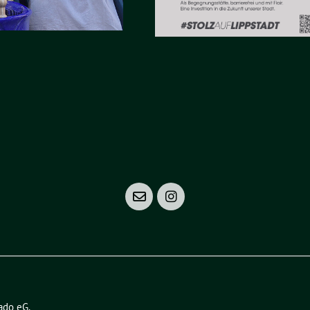
ado eG
.