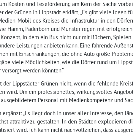
 um Kosten und Leseförderung am Kern der Sache vorbei
der Grünen in Lippstadt erklärt, „Es gibt viele Ideen 
edien-Mobil des Kreises die Infrastruktur in den Dörfer
 Hamm, Paderborn und Münster regen mit erfolgreiche
 Konzept, in dem ein Bus nicht nur mit Büchern, Spiele
andere Leistungen anbieten kann. Eine fahrende Außenst
chen mit Einschränkungen, die ohne Auto große Probleme
gäbe viele Möglichkeiten, wie die Dörfer rund um Lippst
 versorgt werden könnten.“
t der Lippstädter Grünen nicht, wenn die fehlende Kreis
n wird. Um ein professionelles, wirkungsvolles Angebot 
it ausgebildetem Personal mit Medienkompetenz und Sa
rgänzt: „Es liegt doch in unser aller Interesse, den l
st attraktiv zu gestalten. In den Städten explodieren di
isiert wird. Ich kann nicht nachvollziehen, dass ausger