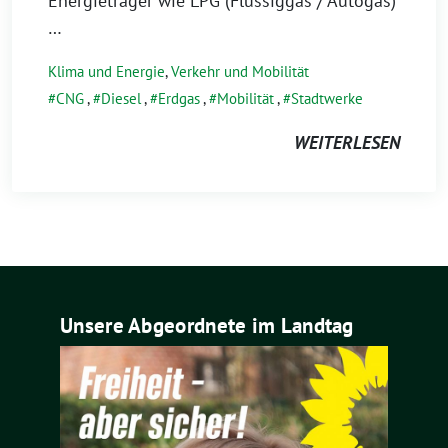
Energieträger wie LPG (Flüssiggas / Autogas)
…
Klima und Energie
,
Verkehr und Mobilität
CNG
,
Diesel
,
Erdgas
,
Mobilität
,
Stadtwerke
WEITERLESEN
Unsere Abgeordnete im Landtag