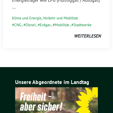
Energieträger wie LPG (Flüssiggas / Autogas)
…
Klima und Energie
,
Verkehr und Mobilität
CNG
,
Diesel
,
Erdgas
,
Mobilität
,
Stadtwerke
WEITERLESEN
Unsere Abgeordnete im Landtag