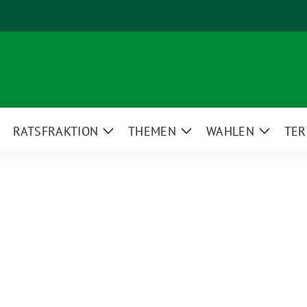
RATSFRAKTION
THEMEN
WAHLEN
TER
eige
Zeige
Zeige
Zeige
ntermenü
Untermenü
Untermenü
Unterm