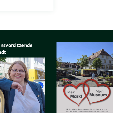
onsvorsitzende
adt