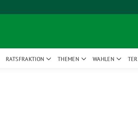
RATSFRAKTION
THEMEN
WAHLEN
TER
eige
Zeige
Zeige
Zeige
ntermenü
Untermenü
Untermenü
Unterm