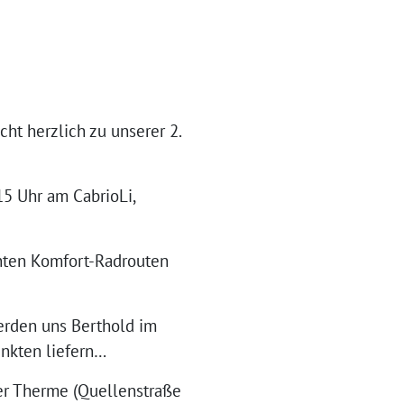
ht herzlich zu unserer 2.
15 Uhr am CabrioLi,
anten Komfort-Radrouten
erden uns Berthold im
nkten liefern…
er Therme (Quellenstraße