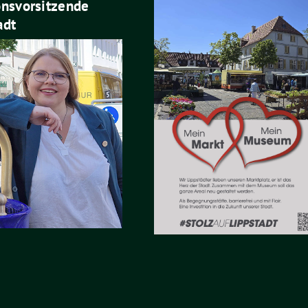
onsvorsitzende
adt