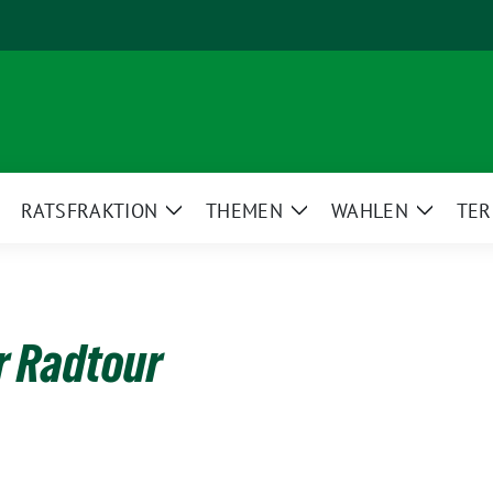
RATSFRAKTION
THEMEN
WAHLEN
TER
eige
Zeige
Zeige
Zeige
ntermenü
Untermenü
Untermenü
Unterm
r Radtour