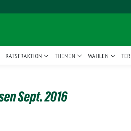
RATSFRAKTION
THEMEN
WAHLEN
TER
eige
Zeige
Zeige
Zeige
ntermenü
Untermenü
Untermenü
Unterm
en Sept. 2016