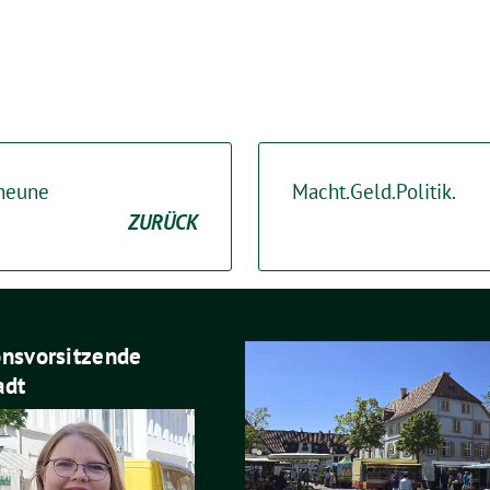
cheune
Macht.Geld.Politik.
ZURÜCK
onsvorsitzende
adt