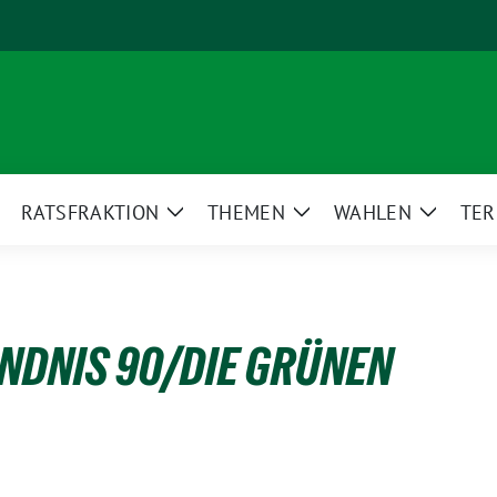
RATSFRAKTION
THEMEN
WAHLEN
TER
eige
Zeige
Zeige
Zeige
ntermenü
Untermenü
Untermenü
Unterm
ÜNDNIS 90/DIE GRÜNEN