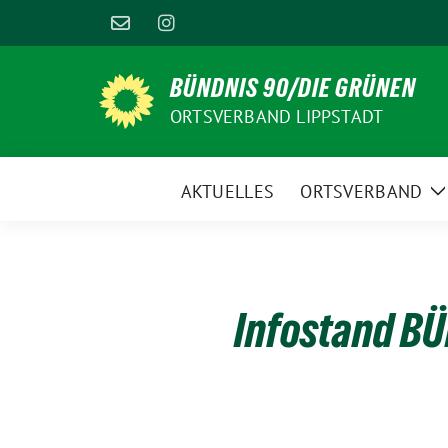
Weiter
zum
Inhalt
BÜNDNIS 90/DIE GRÜNEN
ORTSVERBAND LIPPSTADT
AKTUELLES
ORTSVERBAND
Z
U
Infostand B