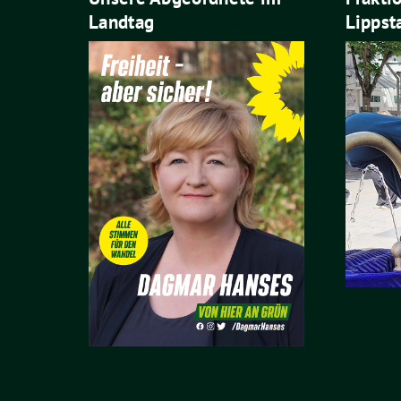
Landtag
Lippst