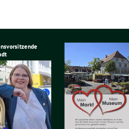
onsvorsitzende
adt