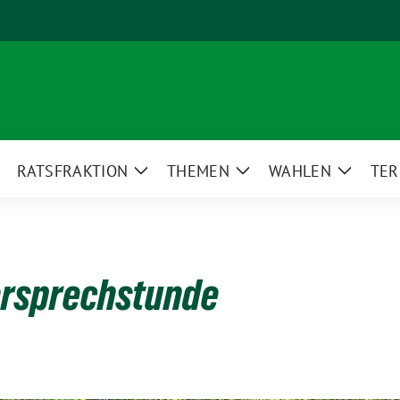
RATSFRAKTION
THEMEN
WAHLEN
TER
eige
Zeige
Zeige
Zeige
ntermenü
Untermenü
Untermenü
Unterm
rsprechstunde