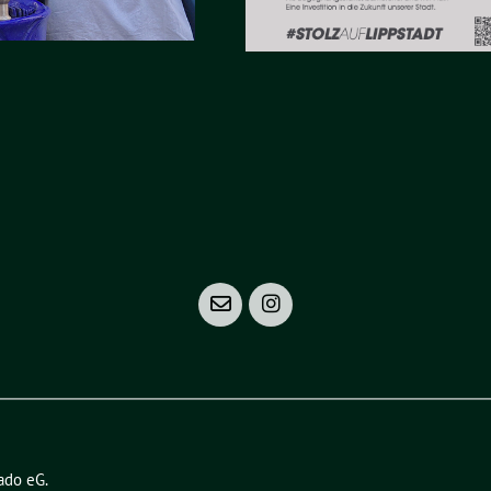
ado eG
.