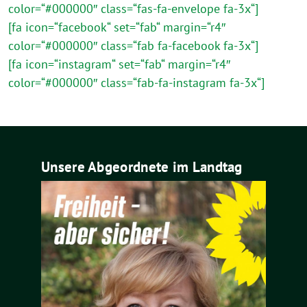
color=“#000000″ class=“fas-fa-envelope fa-3x“]
[fa icon=“facebook“ set=“fab“ margin=“r4″
color=“#000000″ class=“fab fa-facebook fa-3x“]
[fa icon=“instagram“ set=“fab“ margin=“r4″
color=“#000000″ class=“fab-fa-instagram fa-3x“]
Unsere Abgeordnete im Landtag