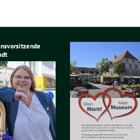
onsvorsitzende
adt