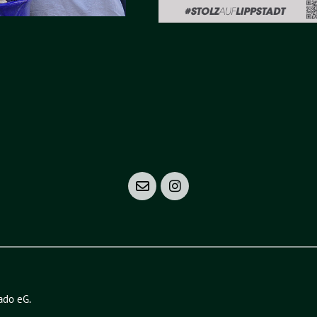
ado eG
.