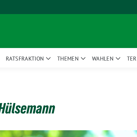
RATSFRAKTION
THEMEN
WAHLEN
TER
eige
Zeige
Zeige
Zeige
ntermenü
Untermenü
Untermenü
Unterm
 Hülsemann